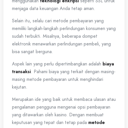
menggunakan
teknologi enkripsi
seperti SSL untuk
menjaga data keuangan Anda tetap aman.
Selain itu, selalu cari metode pembayaran yang
memiliki langkah-langkah perlindungan konsumen yang
sudah terbukti. Misalnya, beberapa dompet
elektronik menawarkan perlindungan pembeli, yang
bisa sangat berguna.
Aspek lain yang perlu dipertimbangkan adalah
biaya
transaksi
. Pahami biaya yang terkait dengan masing-
masing metode pembayaran untuk menghindari
kejutan.
Merupakan ide yang baik untuk membaca ulasan atau
pengalaman pengguna mengenai opsi pembayaran
yang ditawarkan oleh kasino. Dengan membuat
keputusan yang tepat dan tetap pada
metode