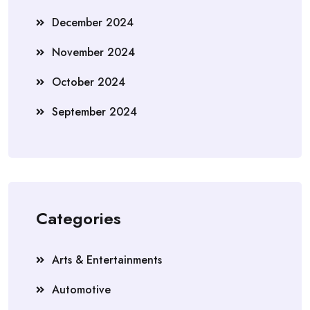
December 2024
November 2024
October 2024
September 2024
Categories
Arts & Entertainments
Automotive