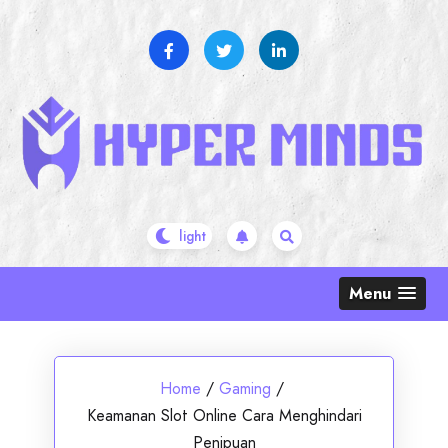
Skip
to
content
Menu
Home
/
Gaming
/
Keamanan Slot Online Cara Menghindari
Penipuan