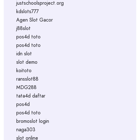
justschoolsproject.org
kdslots777
Agen Slot Gacor
j88slot
pos4d toto
pos4d toto
idn slot
slot demo
koitoto
ransslot88
MDG288
tata4d daftar
pos4d
pos4d toto
bromoslot login
naga303
slot online