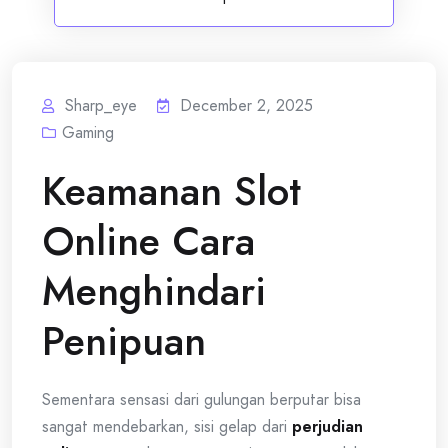
Sharp_eye
December 2, 2025
Gaming
Keamanan Slot
Online Cara
Menghindari
Penipuan
Sementara sensasi dari gulungan berputar bisa
sangat mendebarkan, sisi gelap dari
perjudian