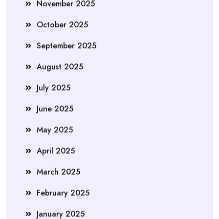
November 2025
October 2025
September 2025
August 2025
July 2025
June 2025
May 2025
April 2025
March 2025
February 2025
January 2025