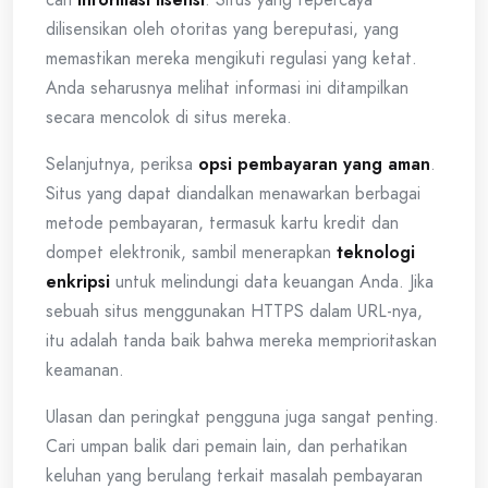
dilisensikan oleh otoritas yang bereputasi, yang
memastikan mereka mengikuti regulasi yang ketat.
Anda seharusnya melihat informasi ini ditampilkan
secara mencolok di situs mereka.
Selanjutnya, periksa
opsi pembayaran yang aman
.
Situs yang dapat diandalkan menawarkan berbagai
metode pembayaran, termasuk kartu kredit dan
dompet elektronik, sambil menerapkan
teknologi
enkripsi
untuk melindungi data keuangan Anda. Jika
sebuah situs menggunakan HTTPS dalam URL-nya,
itu adalah tanda baik bahwa mereka memprioritaskan
keamanan.
Ulasan dan peringkat pengguna juga sangat penting.
Cari umpan balik dari pemain lain, dan perhatikan
keluhan yang berulang terkait masalah pembayaran