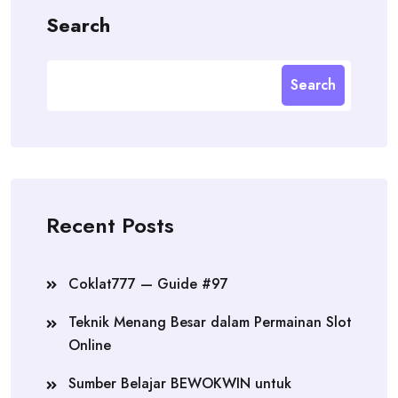
Search
Search
Recent Posts
Coklat777 — Guide #97
Teknik Menang Besar dalam Permainan Slot
Online
Sumber Belajar BEWOKWIN untuk