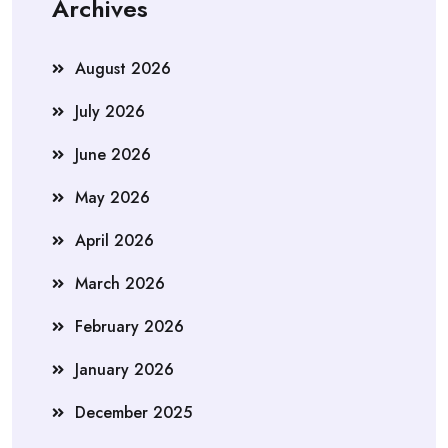
Archives
August 2026
July 2026
June 2026
May 2026
April 2026
March 2026
February 2026
January 2026
December 2025