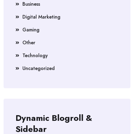
Business
Digital Marketing
Gaming
Other
Technology
Uncategorized
Dynamic Blogroll &
Sidebar