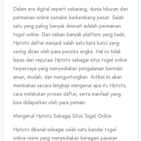
Dalam era digital seperti sekarang, dunia hiburan dan
permainan online semakin berkembang pesat. Salah
satu yang paling banyak diminati adalah permainan
togel online. Dari sekian banyak platform yang hadir,
Hptoto daftar menjadi salah satu kata kunci yang
sering dicari oleh para pecinta angka. Hal ini tidak
lepas dari reputasi Hptoto sebagai situs togel online
terpercaya yang menyediakan pengalaman bermain
aman, mudah, dan menguntungkan. Artikel ini akan
membahas secara lengkap mengenai apa itu Hptoto,
cara melakukan proses daftar, serta manfaat yang
bisa didapatkan oleh para pemain.
Mengenal Hptoto Sebagai Situs Togel Online
Hptoto dikenal sebagai salah satu bandar togel
online resmi yang menyediakan beragam pasaran