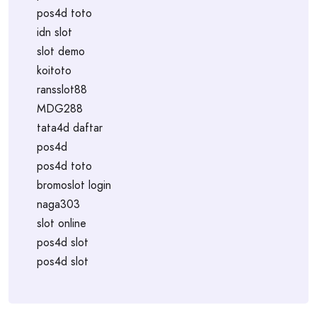
pos4d toto
idn slot
slot demo
koitoto
ransslot88
MDG288
tata4d daftar
pos4d
pos4d toto
bromoslot login
naga303
slot online
pos4d slot
pos4d slot