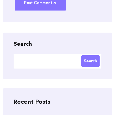
Post Comment
Search
Search
Recent Posts