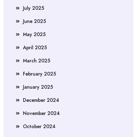
July 2025
June 2025
May 2025
April 2025
March 2025
February 2025
January 2025
December 2024
November 2024
October 2024