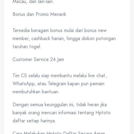
Macau, dan lain-lain.
Bonus dan Promo Menarik
Tersedia beragam bonus mulai dari bonus new
member, cashback harian, hingga diskon potongan
taruhan togel.
Customer Service 24 Jam
Tim CS selalu siap membantu melalui live chat,
WhatsApp, atau Telegram kapan pun pemain
membutuhkan bantuan.
Dengan semua keunggulan ini, tidak heran jika
banyak orang mencari informasi tentang Hptoto
daftar setiap harinya.
Cara Melakukan Hptoto Daftar Secara Aman