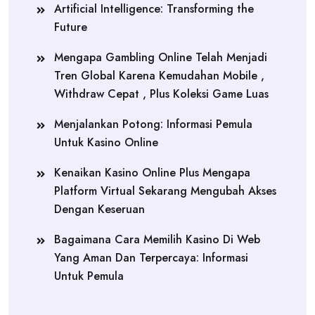
Artificial Intelligence: Transforming the
Future
Mengapa Gambling Online Telah Menjadi
Tren Global Karena Kemudahan Mobile ,
Withdraw Cepat , Plus Koleksi Game Luas
Menjalankan Potong: Informasi Pemula
Untuk Kasino Online
Kenaikan Kasino Online Plus Mengapa
Platform Virtual Sekarang Mengubah Akses
Dengan Keseruan
Bagaimana Cara Memilih Kasino Di Web
Yang Aman Dan Terpercaya: Informasi
Untuk Pemula