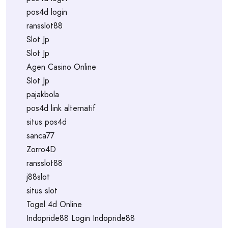
pos4d login
ransslot88
Slot Jp
Slot Jp
Agen Casino Online
Slot Jp
pajakbola
pos4d link alternatif
situs pos4d
sanca77
Zorro4D
ransslot88
j88slot
situs slot
Togel 4d Online
Indopride88 Login Indopride88