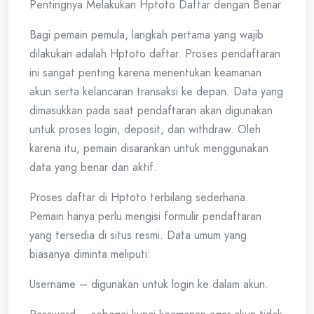
Pentingnya Melakukan Hptoto Daftar dengan Benar
Bagi pemain pemula, langkah pertama yang wajib
dilakukan adalah Hptoto daftar. Proses pendaftaran
ini sangat penting karena menentukan keamanan
akun serta kelancaran transaksi ke depan. Data yang
dimasukkan pada saat pendaftaran akan digunakan
untuk proses login, deposit, dan withdraw. Oleh
karena itu, pemain disarankan untuk menggunakan
data yang benar dan aktif.
Proses daftar di Hptoto terbilang sederhana.
Pemain hanya perlu mengisi formulir pendaftaran
yang tersedia di situs resmi. Data umum yang
biasanya diminta meliputi:
Username – digunakan untuk login ke dalam akun.