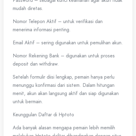
Password – sebagai kunci keamanan agar akun tidak
mudah diretas.
Nomor Telepon Aktif – untuk verifikasi dan
menerima informasi penting.
Email Aktif – sering digunakan untuk pemulihan akun.
Nomor Rekening Bank – digunakan untuk proses
deposit dan withdraw.
Setelah formulir diisi lengkap, pemain hanya perlu
menunggu konfirmasi dari sistem. Dalam hitungan
menit, akun akan langsung aktif dan siap digunakan
untuk bermain.
Keunggulan Daftar di Hptoto
Ada banyak alasan mengapa pemain lebih memilih
melakukan Hptoto daftar dibandingkan dengan situs