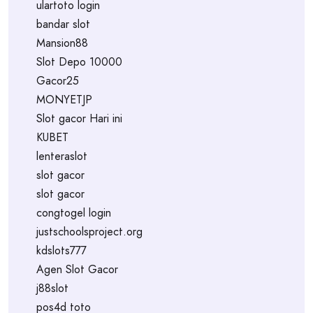
ulartoto login
bandar slot
Mansion88
Slot Depo 10000
Gacor25
MONYETJP
Slot gacor Hari ini
KUBET
lenteraslot
slot gacor
slot gacor
congtogel login
justschoolsproject.org
kdslots777
Agen Slot Gacor
j88slot
pos4d toto