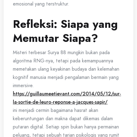
emosional yang terstruktur.
Refleksi: Siapa yang
Memutar Siapa?
Misteri terbesar Surya 88 mungkin bukan pada
algoritma RNG-nya, tetapi pada kemampuannya
memetakan ulang keyakinan budaya dan kelemahan
kognitif manusia menjadi pengalaman bermain yang
immersive.
https://guillaumeetievant.com/2014/05/12/sur-
la-sortie-de-leuro-reponse-a-jacques-sapir/
ini menjadi cermin bagaimana hasrat akan
keberuntungan dan makna dapat dikemas dalam
putaran digital. Setiap spin bukan hanya permainan
peluang, tetapi sebuah tarian psikologis yang rumit