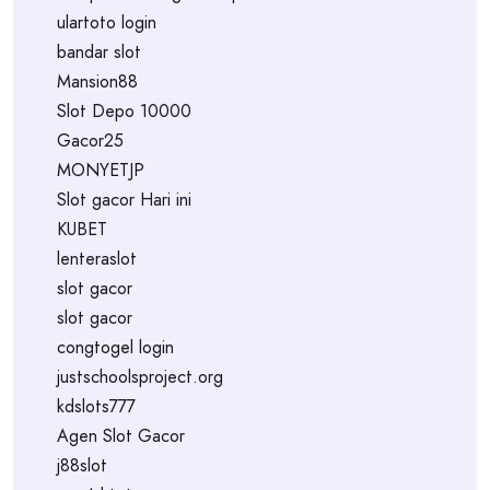
ulartoto login
bandar slot
Mansion88
Slot Depo 10000
Gacor25
MONYETJP
Slot gacor Hari ini
KUBET
lenteraslot
slot gacor
slot gacor
congtogel login
justschoolsproject.org
kdslots777
Agen Slot Gacor
j88slot