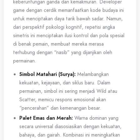
keberuntungan ganda dan kemakmuran. Developer
game dengan cerdik memanfaatkan kode budaya ini
untuk menciptakan daya tarik bawah sadar. Namun,
dari perspektif psikologi kognitif, repetisi angka
simetris ini menciptakan ilusi kontrol dan pola spesial
di benak pemain, membuat mereka merasa
terhubung dengan “nasib” yang dijanjikan oleh
permainan.
Simbol Matahari (Surya):
Melambangkan
kekuatan, kejayaan, dan siklus baru. Dalam
permainan, simbol ini sering menjadi Wild atau
Scatter, memicu respons emosional akan
“pencerahan” dan kemenangan besar.
Palet Emas dan Merah:
Warna dominan yang
secara universal diasosiasikan dengan kekuatan,
bahaya, dan gairah. Kombinasi ini meningkatkan