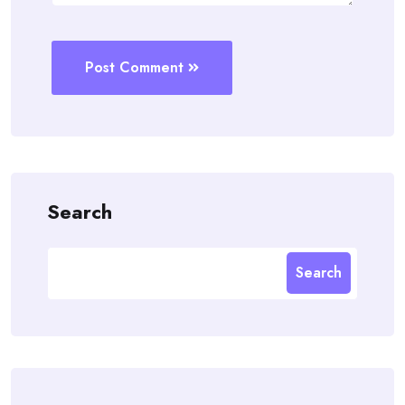
Post Comment
Search
Search