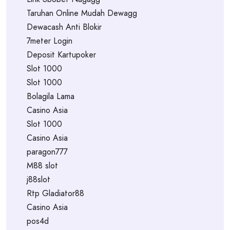
Taruhan Online Mudah Dewagg
Dewacash Anti Blokir
7meter Login
Deposit Kartupoker
Slot 1000
Slot 1000
Bolagila Lama
Casino Asia
Slot 1000
Casino Asia
paragon777
M88 slot
j88slot
Rtp Gladiator88
Casino Asia
pos4d