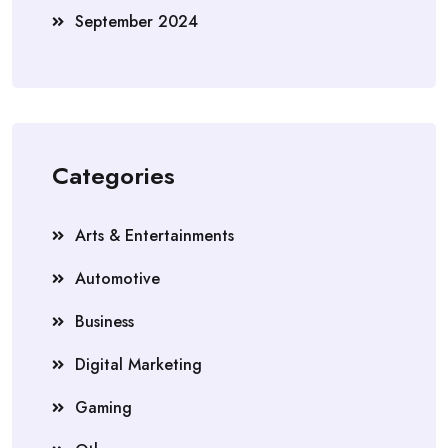
September 2024
Categories
Arts & Entertainments
Automotive
Business
Digital Marketing
Gaming