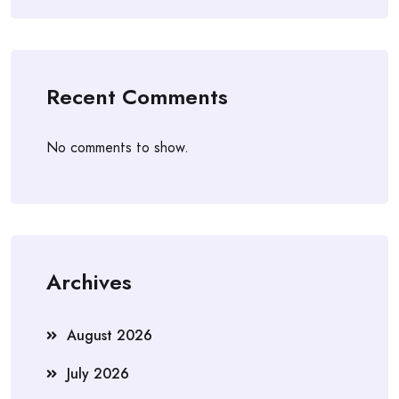
Recent Comments
No comments to show.
Archives
August 2026
July 2026