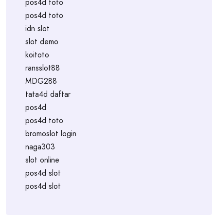
pos4d toto
pos4d toto
idn slot
slot demo
koitoto
ransslot88
MDG288
tata4d daftar
pos4d
pos4d toto
bromoslot login
naga303
slot online
pos4d slot
pos4d slot