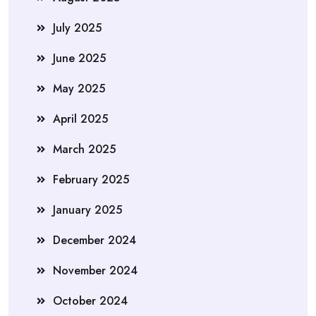
July 2025
June 2025
May 2025
April 2025
March 2025
February 2025
January 2025
December 2024
November 2024
October 2024