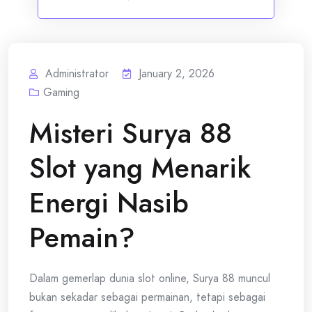
Administrator
January 2, 2026
Gaming
Misteri Surya 88
Slot yang Menarik
Energi Nasib
Pemain?
Dalam gemerlap dunia slot online, Surya 88 muncul
bukan sekadar sebagai permainan, tetapi sebagai