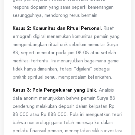
respons dopamin yang sama seperti kemenangan
sesungguhnya, mendorong terus bermain.
Kasus 2: Komunitas dan Ritual Personal.
Riset
etnografi digital menemukan komunitas pemain yang
mengembangkan ritual unik sebelum memutar Surya
88, seperti memutar pada jam 08:08 atau setelah
meditasi tertentu. Ini menunjukkan bagaimana game
tidak hanya dimainkan, tetapi “dijalani” sebagai
praktik spiritual semu, memperdalam keterikatan.
Kasus 3: Pola Pengeluaran yang Unik.
Analisis
data anonim menunjukkan bahwa pemain Surya 88
cenderung melakukan deposit dalam kelipatan Rp
88.000 atau Rp 888.000. Pola ini menguatkan teori
bahwa numerologi game telah meresap ke dalam
perilaku finansial pemain, menciptakan siklus investasi