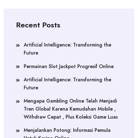
Recent Posts
Artificial Intelligence: Transforming the
Future
Permainan Slot Jackpot Progresif Online
Artificial Intelligence: Transforming the
Future
Mengapa Gambling Online Telah Menjadi
Tren Global Karena Kemudahan Mobile ,
Withdraw Cepat , Plus Koleksi Game Luas
Menjalankan Potong: Informasi Pemula