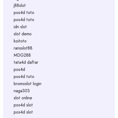
j88slot
pos4d toto
pos4d toto
idn slot
slot demo
koitoto
ransslot88
MDG288
tata4d daftar
pos4d
pos4d toto
bromoslot login
naga303
slot online
pos4d slot
pos4d slot