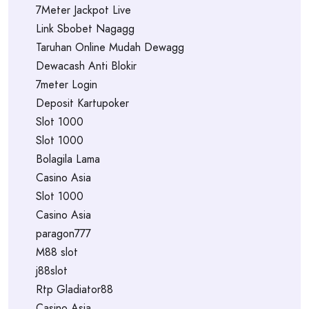
7Meter Jackpot Live
Link Sbobet Nagagg
Taruhan Online Mudah Dewagg
Dewacash Anti Blokir
7meter Login
Deposit Kartupoker
Slot 1000
Slot 1000
Bolagila Lama
Casino Asia
Slot 1000
Casino Asia
paragon777
M88 slot
j88slot
Rtp Gladiator88
Casino Asia