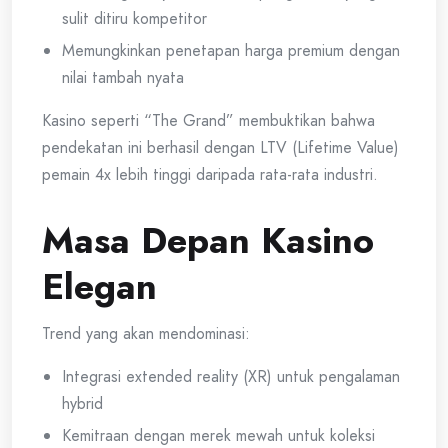
sulit ditiru kompetitor
Memungkinkan penetapan harga premium dengan
nilai tambah nyata
Kasino seperti “The Grand” membuktikan bahwa
pendekatan ini berhasil dengan LTV (Lifetime Value)
pemain 4x lebih tinggi daripada rata-rata industri.
Masa Depan Kasino
Elegan
Trend yang akan mendominasi:
Integrasi extended reality (XR) untuk pengalaman
hybrid
Kemitraan dengan merek mewah untuk koleksi