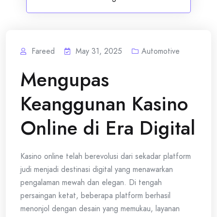
Fareed
May 31, 2025
Automotive
Mengupas
Keanggunan Kasino
Online di Era Digital
Kasino online telah berevolusi dari sekadar platform
judi menjadi destinasi digital yang menawarkan
pengalaman mewah dan elegan. Di tengah
persaingan ketat, beberapa platform berhasil
menonjol dengan desain yang memukau, layanan