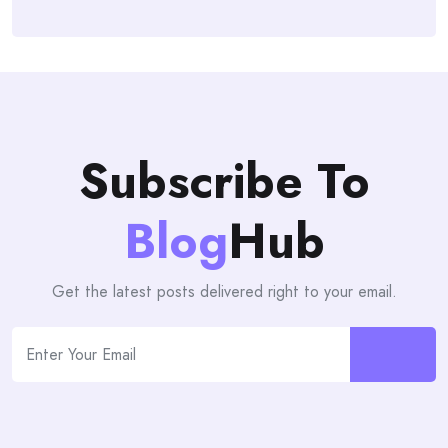
Subscribe To
Blog
Hub
Get the latest posts delivered right to your email.