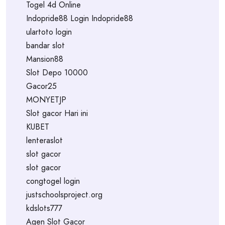
Togel 4d Online
Indopride88 Login Indopride88
ulartoto login
bandar slot
Mansion88
Slot Depo 10000
Gacor25
MONYETJP
Slot gacor Hari ini
KUBET
lenteraslot
slot gacor
slot gacor
congtogel login
justschoolsproject.org
kdslots777
Agen Slot Gacor