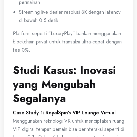
permainan
Streaming live dealer resolusi 8K dengan latency
di bawah 0.5 detik
Platform seperti “LuxuryPlay” bahkan menggunakan
blockchain privat untuk transaksi ultra-cepat dengan
fee 0%.
Studi Kasus: Inovasi
yang Mengubah
Segalanya
Case Study 1: RoyalSpin’s VIP Lounge Virtual
Menggunakan teknologi VR untuk menciptakan ruang
VIP digital tempat pemain bisa berinteraksi seperti di