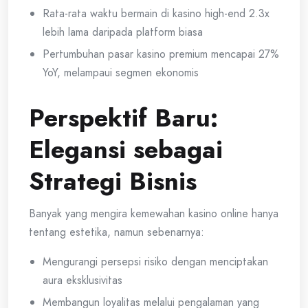
Rata-rata waktu bermain di kasino high-end 2.3x
lebih lama daripada platform biasa
Pertumbuhan pasar kasino premium mencapai 27%
YoY, melampaui segmen ekonomis
Perspektif Baru:
Elegansi sebagai
Strategi Bisnis
Banyak yang mengira kemewahan kasino online hanya
tentang estetika, namun sebenarnya:
Mengurangi persepsi risiko dengan menciptakan
aura eksklusivitas
Membangun loyalitas melalui pengalaman yang