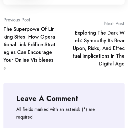
Post
Previous Post
Next Post
The Superpowe Of Lin
navigation
Exploring The Dark W
king Sites: How Opera
eb: Sympathy Its Bear
tional Link Edifice Strat
Upon, Risks, And Effec
egies Can Encourage
tual Implications In The
Your Online Visiblenes
Digital Age
s
Leave A Comment
All fields marked with an asterisk (*) are
required