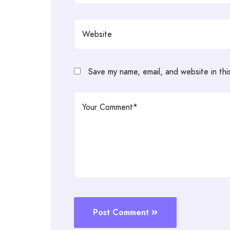
Save my name, email, and website in thi
Post Comment