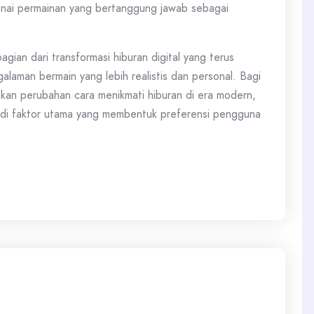
enai permainan yang bertanggung jawab sebagai
gian dari transformasi hiburan digital yang terus
alaman bermain yang lebih realistis dan personal. Bagi
nkan perubahan cara menikmati hiburan di era modern,
jadi faktor utama yang membentuk preferensi pengguna