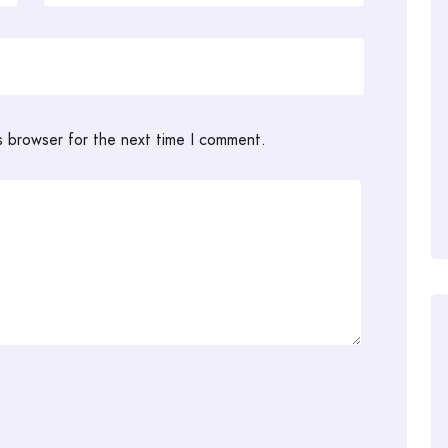
s browser for the next time I comment.