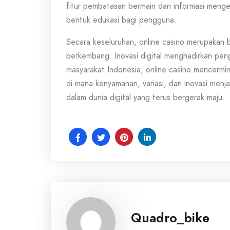
fitur pembatasan bermain dan informasi meng
bentuk edukasi bagi pengguna.
Secara keseluruhan, online casino merupakan ba
berkembang. Inovasi digital menghadirkan peng
masyarakat Indonesia, online casino mencermi
di mana kenyamanan, variasi, dan inovasi men
dalam dunia digital yang terus bergerak maju.
Quadro_bike