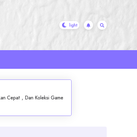
kan Cepat , Dan Koleksi Game