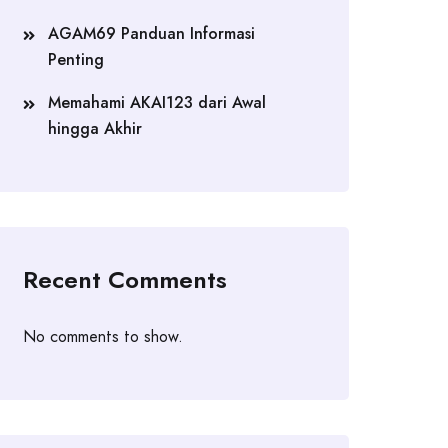
AGAM69 Panduan Informasi
Penting
Memahami AKAI123 dari Awal
hingga Akhir
Recent Comments
No comments to show.