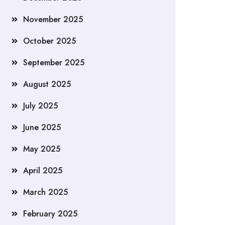
November 2025
October 2025
September 2025
August 2025
July 2025
June 2025
May 2025
April 2025
March 2025
February 2025