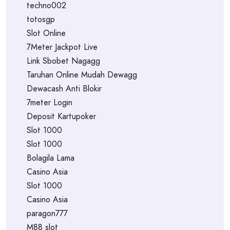
techno002
totosgp
Slot Online
7Meter Jackpot Live
Link Sbobet Nagagg
Taruhan Online Mudah Dewagg
Dewacash Anti Blokir
7meter Login
Deposit Kartupoker
Slot 1000
Slot 1000
Bolagila Lama
Casino Asia
Slot 1000
Casino Asia
paragon777
M88 slot