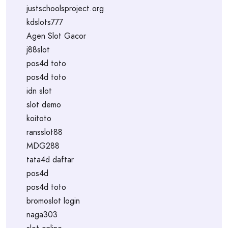
justschoolsproject.org
kdslots777
Agen Slot Gacor
j88slot
pos4d toto
pos4d toto
idn slot
slot demo
koitoto
ransslot88
MDG288
tata4d daftar
pos4d
pos4d toto
bromoslot login
naga303