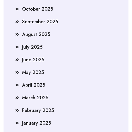
October 2025
September 2025
August 2025
July 2025
June 2025
May 2025
April 2025
March 2025
February 2025
January 2025