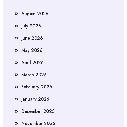
August 2026
July 2026
June 2026
May 2026
April 2026
March 2026
February 2026
January 2026
December 2025
November 2025