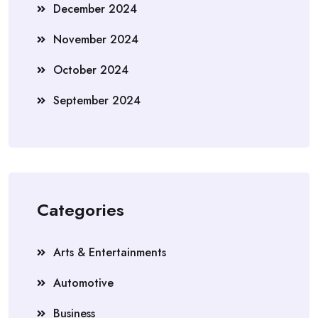
December 2024
November 2024
October 2024
September 2024
Categories
Arts & Entertainments
Automotive
Business