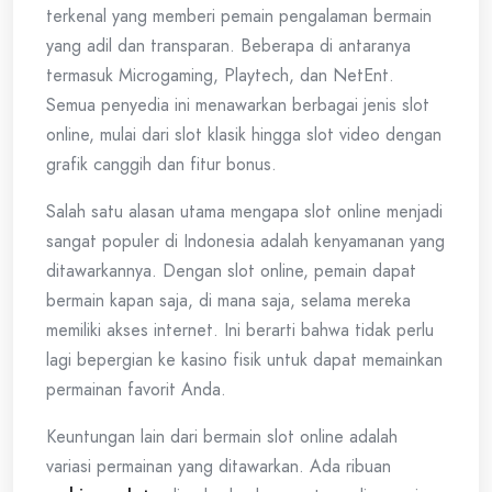
terkenal yang memberi pemain pengalaman bermain
yang adil dan transparan. Beberapa di antaranya
termasuk Microgaming, Playtech, dan NetEnt.
Semua penyedia ini menawarkan berbagai jenis slot
online, mulai dari slot klasik hingga slot video dengan
grafik canggih dan fitur bonus.
Salah satu alasan utama mengapa slot online menjadi
sangat populer di Indonesia adalah kenyamanan yang
ditawarkannya. Dengan slot online, pemain dapat
bermain kapan saja, di mana saja, selama mereka
memiliki akses internet. Ini berarti bahwa tidak perlu
lagi bepergian ke kasino fisik untuk dapat memainkan
permainan favorit Anda.
Keuntungan lain dari bermain slot online adalah
variasi permainan yang ditawarkan. Ada ribuan