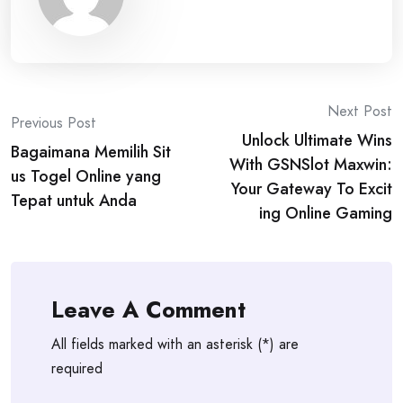
Post
Next Post
Previous Post
Unlock Ultimate Wins
navigation
Bagaimana Memilih Sit
With GSNSlot Maxwin:
us Togel Online yang
Your Gateway To Excit
Tepat untuk Anda
ing Online Gaming
Leave A Comment
All fields marked with an asterisk (*) are
required