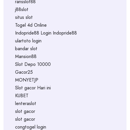
ransslot88
j88slot
situs slot
Togel 4d Online
Indopride88 Login Indopride88
ulartoto login
bandar slot
Mansion88
Slot Depo 10000
Gacor25
MONYETJP
Slot gacor Hari ini
KUBET
lenteraslot
slot gacor
slot gacor
congtogel login