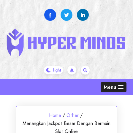
Skip
to
content
Menu
Home
/
Other
/
Menangkan Jackpot Besar Dengan Bermain
Slot Online