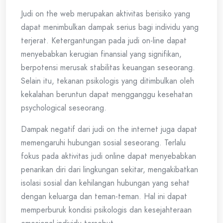
Judi on the web merupakan aktivitas berisiko yang
dapat menimbulkan dampak serius bagi individu yang
terjerat. Ketergantungan pada judi on-line dapat
menyebabkan kerugian finansial yang signifikan,
berpotensi merusak stabilitas keuangan seseorang.
Selain itu, tekanan psikologis yang ditimbulkan oleh
kekalahan beruntun dapat mengganggu kesehatan
psychological seseorang.
Dampak negatif dari judi on the internet juga dapat
memengaruhi hubungan sosial seseorang. Terlalu
fokus pada aktivitas judi online dapat menyebabkan
penarikan diri dari lingkungan sekitar, mengakibatkan
isolasi sosial dan kehilangan hubungan yang sehat
dengan keluarga dan teman-teman. Hal ini dapat
memperburuk kondisi psikologis dan kesejahteraan