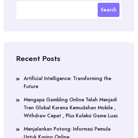
Search
Recent Posts
Artificial Intelligence: Transforming the
Future
Mengapa Gambling Online Telah Menjadi
Tren Global Karena Kemudahan Mobile ,
Withdraw Cepat , Plus Koleksi Game Luas
Menjalankan Potong: Informasi Pemula
Untuk Kasino Online