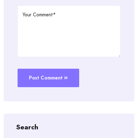
Post Comment
Search