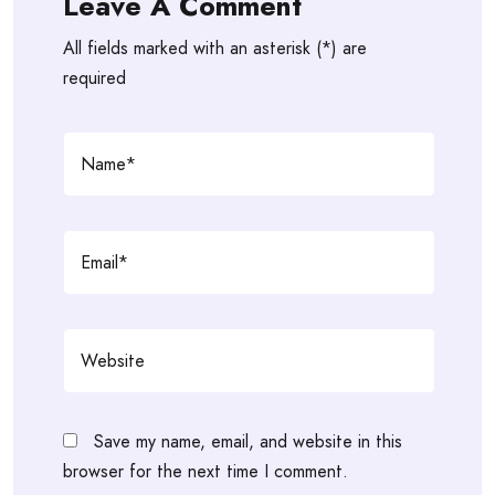
Leave A Comment
All fields marked with an asterisk (*) are
required
Save my name, email, and website in this
browser for the next time I comment.