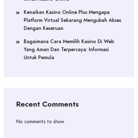
Kenaikan Kasino Online Plus Mengapa
Platform Virtual Sekarang Mengubah Akses
Dengan Keseruan
Bagaimana Cara Memilih Kasino Di Web
Yang Aman Dan Terpercaya: Informasi
Untuk Pemula
Recent Comments
No comments to show.