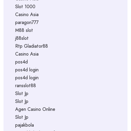
Slot 1000
Casino Asia
paragon777
M88 slot
j88slot
Rtp Gladiator88
Casino Asia
pos4d
pos4d login
pos4d login
ransslot88
Slot Jp
Slot Jp
Agen Casino Online
Slot Jp
pajakbola