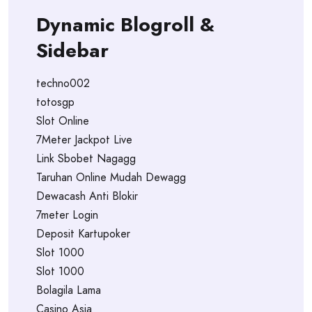
Dynamic Blogroll &
Sidebar
techno002
totosgp
Slot Online
7Meter Jackpot Live
Link Sbobet Nagagg
Taruhan Online Mudah Dewagg
Dewacash Anti Blokir
7meter Login
Deposit Kartupoker
Slot 1000
Slot 1000
Bolagila Lama
Casino Asia