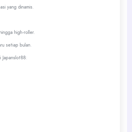
asi yang dinamis.
ingga high-roller.
u setiap bulan.
 Japanslot88: