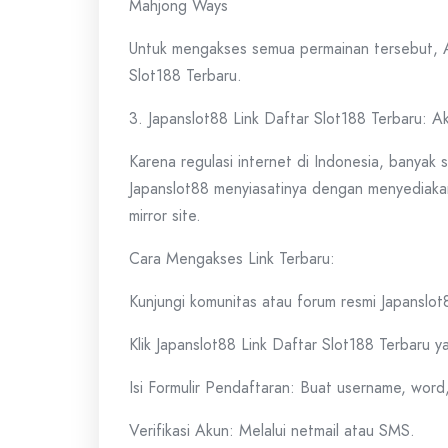
Mahjong Ways
Untuk mengakses semua permainan tersebut, 
Slot188 Terbaru.
3. Japanslot88 Link Daftar Slot188 Terbaru: A
Karena regulasi internet di Indonesia, banyak si
Japanslot88 menyiasatinya dengan menyediakan 
mirror site.
Cara Mengakses Link Terbaru:
Kunjungi komunitas atau forum resmi Japanslot
Klik Japanslot88 Link Daftar Slot188 Terbaru ya
Isi Formulir Pendaftaran: Buat username, word
Verifikasi Akun: Melalui netmail atau SMS.