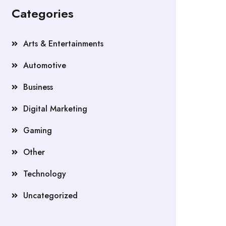
Categories
Arts & Entertainments
Automotive
Business
Digital Marketing
Gaming
Other
Technology
Uncategorized