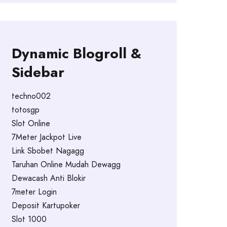
Dynamic Blogroll &
Sidebar
techno002
totosgp
Slot Online
7Meter Jackpot Live
Link Sbobet Nagagg
Taruhan Online Mudah Dewagg
Dewacash Anti Blokir
7meter Login
Deposit Kartupoker
Slot 1000