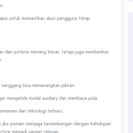
n.
apis untuk memastikan akun pengguna tetap
ran dan potensi menang besar, tetapi juga memberikan
k.
u senggang bisa menenangkan pikiran.
jar mengelola modal auxiliary dan membaca pola.
mainan dan teknologi terbaru.
h jika pemain menjaga keseimbangan dengan kehidupan
ctice menjadi sangat relevan.