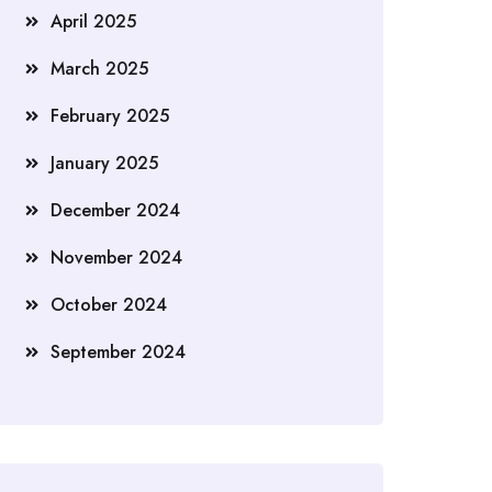
April 2025
March 2025
February 2025
January 2025
December 2024
November 2024
October 2024
September 2024