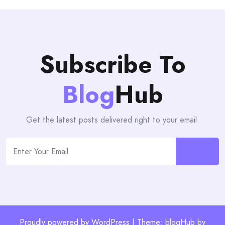
Subscribe To
Blog
Hub
Get the latest posts delivered right to your email.
Proudly powered by WordPress | Theme: blogHub by