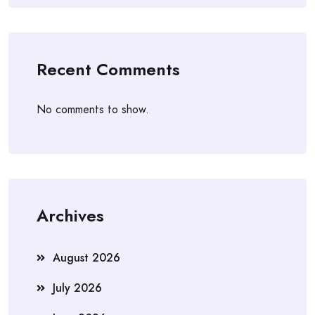
Recent Comments
No comments to show.
Archives
August 2026
July 2026