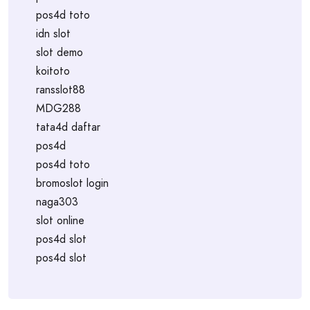
pos4d toto
idn slot
slot demo
koitoto
ransslot88
MDG288
tata4d daftar
pos4d
pos4d toto
bromoslot login
naga303
slot online
pos4d slot
pos4d slot