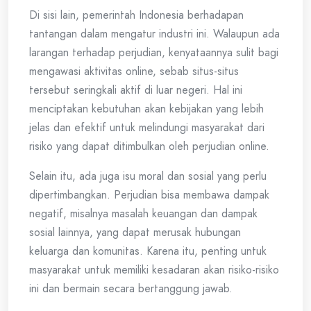
Di sisi lain, pemerintah Indonesia berhadapan
tantangan dalam mengatur industri ini. Walaupun ada
larangan terhadap perjudian, kenyataannya sulit bagi
mengawasi aktivitas online, sebab situs-situs
tersebut seringkali aktif di luar negeri. Hal ini
menciptakan kebutuhan akan kebijakan yang lebih
jelas dan efektif untuk melindungi masyarakat dari
risiko yang dapat ditimbulkan oleh perjudian online.
Selain itu, ada juga isu moral dan sosial yang perlu
dipertimbangkan. Perjudian bisa membawa dampak
negatif, misalnya masalah keuangan dan dampak
sosial lainnya, yang dapat merusak hubungan
keluarga dan komunitas. Karena itu, penting untuk
masyarakat untuk memiliki kesadaran akan risiko-risiko
ini dan bermain secara bertanggung jawab.