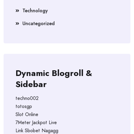
Technology
Uncategorized
Dynamic Blogroll &
Sidebar
techno002
totosgp
Slot Online
7Meter Jackpot Live
Link Sbobet Nagagg