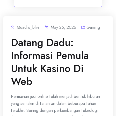
Quadro_bike
May 25, 2026
Gaming
Datang Dadu:
Informasi Pemula
Untuk Kasino Di
Web
Permainan judi online telah menjadi bentuk hiburan
yang semakin di tanah air dalam beberapa tahun
terakhir. Seiring dengan perkembangan teknologi