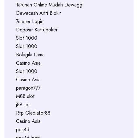
Taruhan Online Mudah Dewagg
Dewacash Anti Blokir
7meter Login
Deposit Kartupoker
Slot 1000
Slot 1000
Bolagila Lama
Casino Asia
Slot 1000
Casino Asia
paragon777
M88 slot
j88slot
Rtp Gladiator88
Casino Asia
pos4d
pos4d login