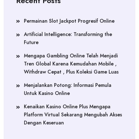
Recent Posts
Permainan Slot Jackpot Progresif Online
Artificial Intelligence: Transforming the
Future
Mengapa Gambling Online Telah Menjadi
Tren Global Karena Kemudahan Mobile ,
Withdraw Cepat , Plus Koleksi Game Luas
Menjalankan Potong: Informasi Pemula
Untuk Kasino Online
Kenaikan Kasino Online Plus Mengapa
Platform Virtual Sekarang Mengubah Akses
Dengan Keseruan