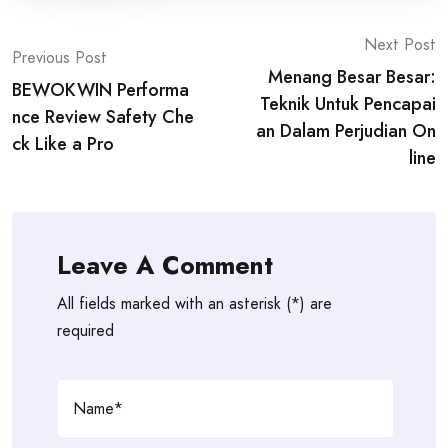
Post
Next Post
Previous Post
Menang Besar Besar:
navigation
BEWOKWIN Performa
Teknik Untuk Pencapai
nce Review Safety Che
an Dalam Perjudian On
ck Like a Pro
line
Leave A Comment
All fields marked with an asterisk (*) are
required