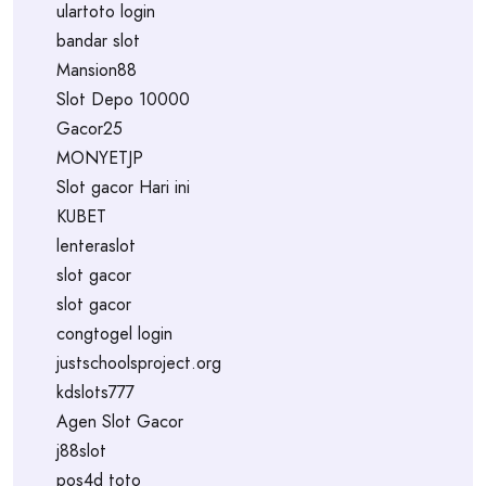
ulartoto login
bandar slot
Mansion88
Slot Depo 10000
Gacor25
MONYETJP
Slot gacor Hari ini
KUBET
lenteraslot
slot gacor
slot gacor
congtogel login
justschoolsproject.org
kdslots777
Agen Slot Gacor
j88slot
pos4d toto