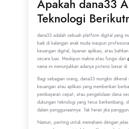
Apakah dana33 A
Teknologi Berikut
dana33 adalah sebuah platform digital yang mu
baik di kalangan anak muda maupun profesiona
keuangan digital, layanan aplikasi, atau bahka
secara luas. Meskipun makna atau fungsi dari
nama ini menunjukkan adanya potensi besar di 
Bagi sebagian orang, dana33 mungkin dikenal
keuangan atau aplikasi yang memberikan berbaga
pembayaran cepat, atau pengelolaan dana sec
dukungan teknologi yang terus berkembang,
dalam penggunaannya. Tak heran jika pengguna
Namun, penting untuk memahami dengan jelas a