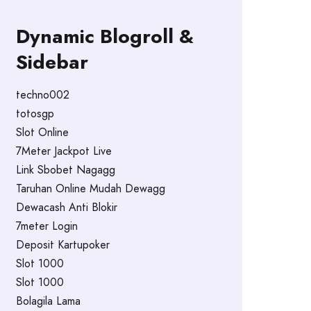
Dynamic Blogroll &
Sidebar
techno002
totosgp
Slot Online
7Meter Jackpot Live
Link Sbobet Nagagg
Taruhan Online Mudah Dewagg
Dewacash Anti Blokir
7meter Login
Deposit Kartupoker
Slot 1000
Slot 1000
Bolagila Lama