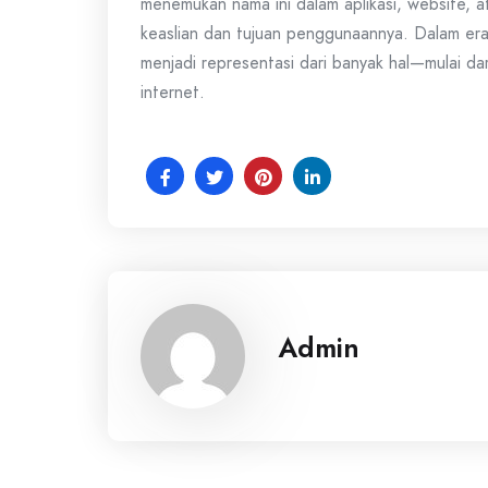
menemukan nama ini dalam aplikasi, website, 
keaslian dan tujuan penggunaannya. Dalam era 
menjadi representasi dari banyak hal—mulai dari 
internet.
Admin