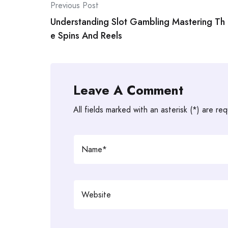
Post
Previous Post
Understanding Slot Gambling Mastering Th
navigation
e Spins And Reels
Leave A Comment
All fields marked with an asterisk (*) are req