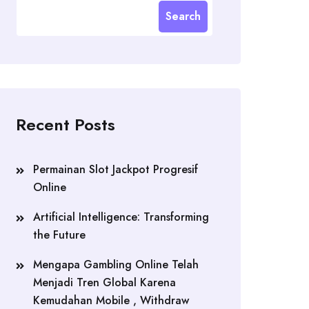
Search
Recent Posts
Permainan Slot Jackpot Progresif
Online
Artificial Intelligence: Transforming
the Future
Mengapa Gambling Online Telah
Menjadi Tren Global Karena
Kemudahan Mobile , Withdraw