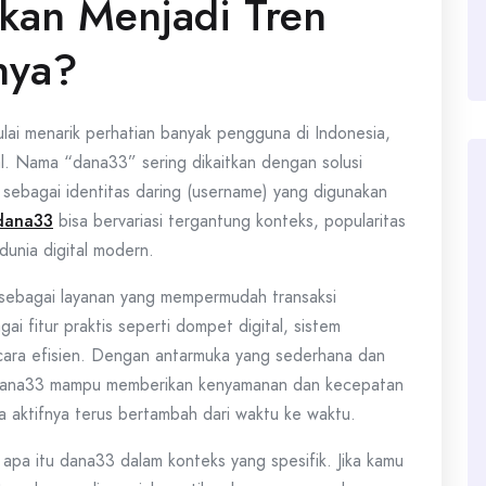
kan Menjadi Tren
nya?
lai menarik perhatian banyak pengguna di Indonesia,
l. Nama “dana33” sering dikaitkan dengan solusi
n sebagai identitas daring (username) yang digunakan
dana33
bisa bervariasi tergantung konteks, popularitas
dunia digital modern.
 sebagai layanan yang mempermudah transaksi
i fitur praktis seperti dompet digital, sistem
ara efisien. Dengan antarmuka yang sederhana dan
 dana33 mampu memberikan kenyamanan dan kecepatan
 aktifnya terus bertambah dari waktu ke waktu.
pa itu dana33 dalam konteks yang spesifik. Jika kamu