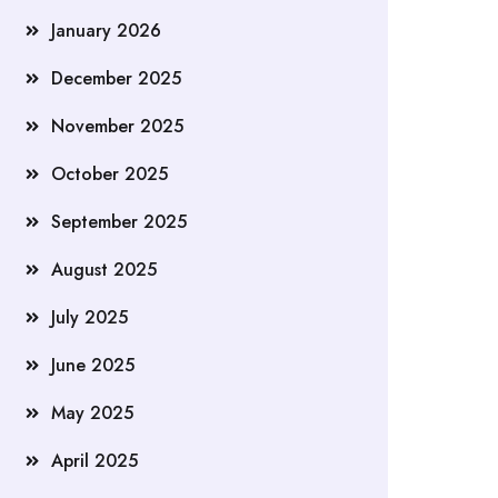
January 2026
December 2025
November 2025
October 2025
September 2025
August 2025
July 2025
June 2025
May 2025
April 2025