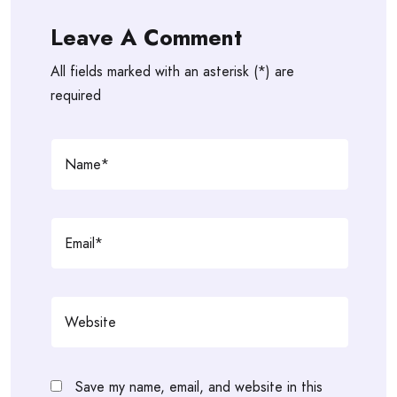
Leave A Comment
All fields marked with an asterisk (*) are
required
Save my name, email, and website in this