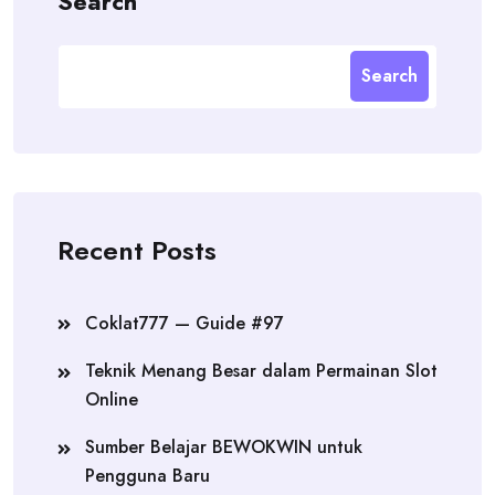
Search
Search
Recent Posts
Coklat777 — Guide #97
Teknik Menang Besar dalam Permainan Slot
Online
Sumber Belajar BEWOKWIN untuk
Pengguna Baru