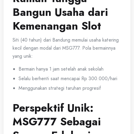
Bangun Usaha dari
Kemenangan Slot
Siti (40 tahun) dari Bandung memulai usaha katering
kecil dengan modal dari MSG777. Pola bermainnya
yang unik:
Bermain hanya 1 jam setelah anak sekolah
Selalu berhenti saat mencapai Rp 300.000/hari
Menggunakan strategi taruhan progresif
Perspektif Unik:
MSG777 Sebagai