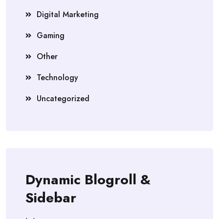
Digital Marketing
Gaming
Other
Technology
Uncategorized
Dynamic Blogroll &
Sidebar