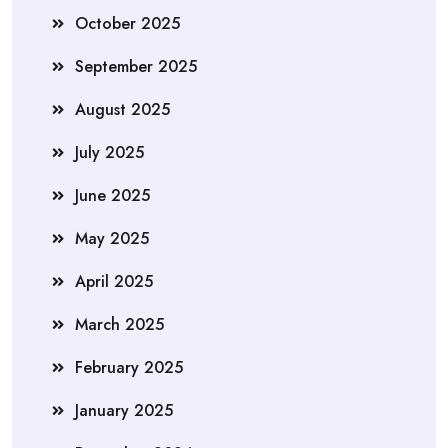
October 2025
September 2025
August 2025
July 2025
June 2025
May 2025
April 2025
March 2025
February 2025
January 2025